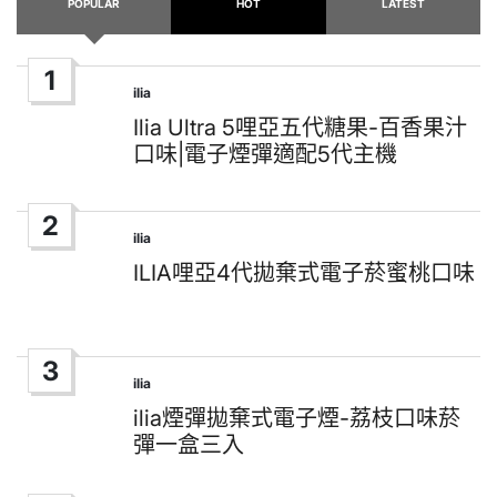
POPULAR
HOT
LATEST
1
ilia
Posted
in
Ilia Ultra 5哩亞五代糖果-百香果汁
口味|電子煙彈適配5代主機
2
ilia
Posted
in
ILIA哩亞4代拋棄式電子菸蜜桃口味
3
ilia
Posted
in
ilia煙彈拋棄式電子煙-荔枝口味菸
彈一盒三入