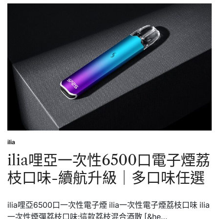
亞
煙
彈
藍
莓
口
味-
通
用
1
代
電
子
煙|
正
品
ilia
Posted
3
in
ilia哩亞一次性6500口電子煙荔
個
裝，
枝口味-續航升級｜多口味任選
口
感
升
級，
ilia哩亞6500口一次性電子煙 ilia一次性電子煙荔枝口味 ilia
容
一次性煙彈荔枝口味:這款荔枝混合酒散 [&he…
量