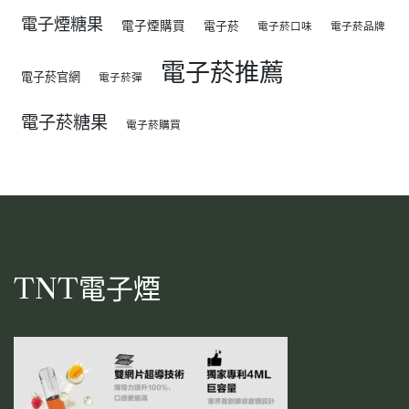
電子煙糖果
電子煙購買
電子菸
電子菸口味
電子菸品牌
電子菸推薦
電子菸官網
電子菸彈
電子菸糖果
電子菸購買
TNT電子煙