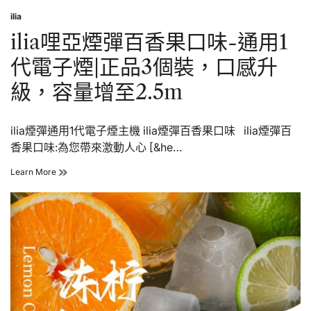
ilia
Posted
in
ilia哩亞煙彈百香果口味-通用1
代電子煙|正品3個裝，口感升
級，容量增至2.5m
ilia煙彈通用1代電子煙主機 ilia煙彈百香果口味 ilia煙彈百
香果口味:為您帶來激動人心 [&he…
ilia
Learn More
哩
亞
煙
彈
百
香
果
口
味-
通
用