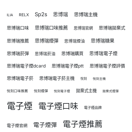
Sp2s
思博瑞
思博瑞主機
RELX
ILIA
思博瑞口味推薦
思博瑞口味
思博瑞拋棄式
思博瑞官網
思博瑞煙彈
思博瑞糖果
思博瑞推薦
思博瑞煙油
思博瑞菸彈
思博瑞購買
思博瑞電子煙
思博瑞菸油
思博瑞電子煙dcard
思博瑞電子煙ptt
思博瑞電子煙評價
思博瑞電子菸
思博瑞電子菸主機
悅刻
悅刻主機
拋棄式主機
悅刻口味推薦
悅刻煙彈
悅刻電子煙
拋棄式煙彈
電子煙
電子煙口味
電子煙品牌
電子煙推薦
電子煙彈
電子煙官網