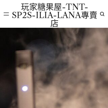
Skip
玩家糖果屋-TNT-
to
SP2S-ILIA-LANA專賣
content
店