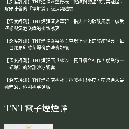
【深度評測】TNT煙彈海鹽檸檬：微鹹與酸甜的完美碰撞，
解鎖味蕾的「電解質」級清爽體驗
【深度評測】TNT煙彈清爽雪碧：指尖上的碳酸風暴，感受
檸檬與氣泡交織的極致冰爽
【深度評測】TNT煙彈養樂多：重現指尖上的酸甜經典，每
一口都是乳酸菌爆發的清爽記憶
【深度評測】TNT煙彈西瓜冰沙：夏日續命神作！感受每一
口都爆汁的鮮甜沙冰饗宴
【深度評測】TNT煙彈南極冰：挑戰極限零度，帶您進入最
純粹的北極圈極寒領域
TNT電子煙煙彈