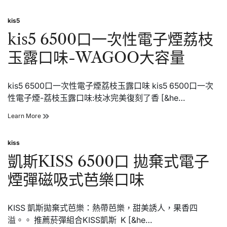
6500
口
kis5
一
Posted
次
in
kis5 6500口一次性電子煙荔枝
性
電
玉露口味-WAGOO大容量
子
煙
薄
kis5 6500口一次性電子煙荔枝玉露口味 kis5 6500口一次
荷
口
性電子煙-荔枝玉露口味:枝冰完美復刻了香 [&he…
味-
WAGOO
kis5
Learn More
大
6500
容
口
量
kiss
一
Posted
磁
次
in
凱斯KISS 6500口 拋棄式電子
吸
性
式
電
煙彈磁吸式芭樂口味
自
子
由
煙
搭
荔
配
KISS 凱斯拋棄式芭樂：熱帶芭樂，甜美誘人，果香四
枝
現
玉
溢。。 推薦菸彈組合KISS凱斯 K [&he…
貨
露