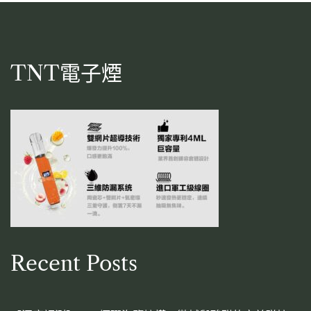
TNT電子煙
Recent Posts