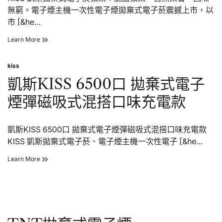
彈
無窮。電子煙主機一次性電子煙拋棄式電子菸震撼上市，以
磁
市 [&he…
吸
式
凱
Learn More
薄
斯
荷
KISS
口
kiss
6500
味
Posted
口
in
凱斯KISS 6500口 拋棄式電子
拋
棄
煙彈磁吸式混搭口味充電款
式
電
子
凱斯KISS 6500口 拋棄式電子煙彈磁吸式混搭口味充電款
煙
彈
KISS 凱斯拋棄式電子菸、電子煙主機一次性電子 [&he…
磁
吸
凱
Learn More
式
斯
蘋
KISS
果
6500
口
口
味
拋
棄
式