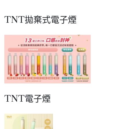
SWITCH
一
TNT拋棄式電子煙
盒
兩
顆
(不
通
用
換
彈
試)
TNT電子煙